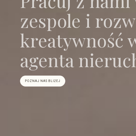
Pracuj z nami
zespole i rozw
kreatywność 
agenta nieru
POZNAJ NAS BLIŻEJ