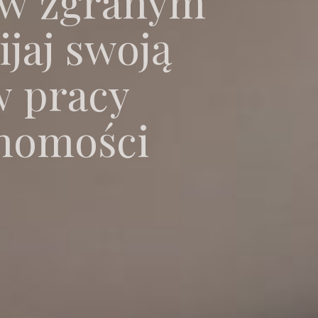
 w zgranym
ijaj swoją
w pracy
chomości