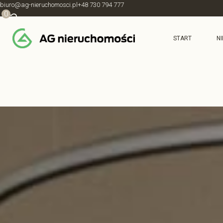
biuro@ag-nieruchomosci.pl
+48 730 794 777
0
START
N