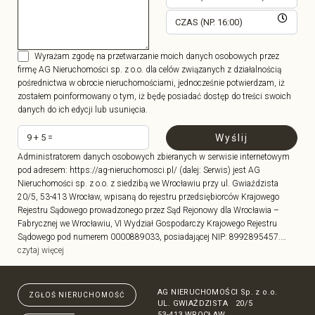
Wyrażam zgodę na przetwarzanie moich danych osobowych przez
firmę AG Nieruchomości sp. z o.o. dla celów związanych z działalnością
pośrednictwa w obrocie nieruchomościami, jednocześnie potwierdzam, iż
zostałem poinformowany o tym, iż będę posiadać dostęp do treści swoich
danych do ich edycji lub usunięcia.
Administratorem danych osobowych zbieranych w serwisie internetowym
pod adresem: https://ag-nieruchomosci.pl/ (dalej: Serwis) jest AG
Nieruchomości sp. z o.o. z siedzibą we Wrocławiu przy ul. Gwiaździsta
20/5, 53-413 Wrocław, wpisaną do rejestru przedsiębiorców Krajowego
Rejestru Sądowego prowadzonego przez Sąd Rejonowy dla Wrocławia –
Fabrycznej we Wrocławiu, VI Wydział Gospodarczy Krajowego Rejestru
Sądowego pod numerem 0000889033, posiadającej NIP: 8992895457.…
czytaj więcej
AG NIERUCHOMOŚCI Sp. z o.o.
ZGŁOŚ NIERUCHOMOŚĆ
UL. GWIAŹDZISTA 20/5
53-413 WROCŁAW