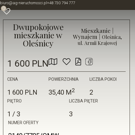
biuro@ag-nieruchomosci.pl
+48 730 794 777
0
Dwupokojowe
Mieszkanie |
mieszkanie w
Wynajem |
Oleśnica,
Oleśnicy
ul. Armii Krajowej
1 600 PLN
CENA
POWIERZCHNIA
LICZBA POKOI
2
1 600 PLN
35,40 M
2
PIĘTRO
LICZBA PIĘTER
1 / 3
3
NUMER OFERTY