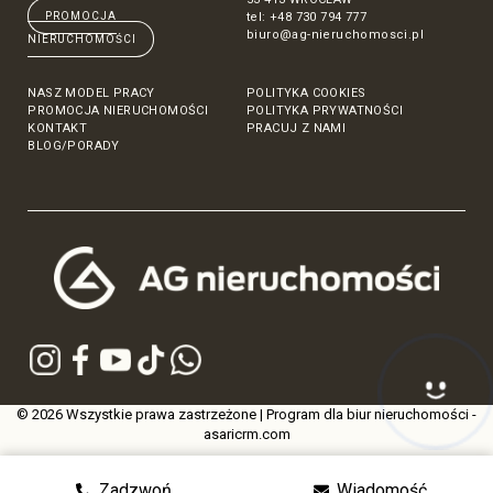
PROMOCJA
tel:
+48 730 794 777
biuro@ag-nieruchomosci.pl
NIERUCHOMOŚCI
NASZ MODEL PRACY
POLITYKA COOKIES
PROMOCJA NIERUCHOMOŚCI
POLITYKA PRYWATNOŚCI
KONTAKT
PRACUJ Z NAMI
BLOG/PORADY
Hej! Chętnie Ci pomogę 🙂
© 2026 Wszystkie prawa zastrzeżone | Program dla biur nieruchomości -
asaricrm.com
Zadzwoń
Wiadomość