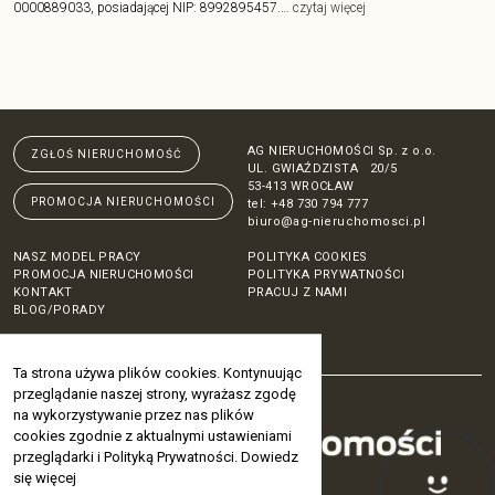
0000889033, posiadającej NIP: 8992895457.…
czytaj więcej
AG NIERUCHOMOŚCI Sp. z o.o.
ZGŁOŚ NIERUCHOMOŚĆ
UL. GWIAŹDZISTA 20/5
53-413 WROCŁAW
PROMOCJA NIERUCHOMOŚCI
tel:
+48 730 794 777
biuro@ag-nieruchomosci.pl
NASZ MODEL PRACY
POLITYKA COOKIES
PROMOCJA NIERUCHOMOŚCI
POLITYKA PRYWATNOŚCI
KONTAKT
PRACUJ Z NAMI
BLOG/PORADY
Ta strona używa plików cookies. Kontynuując
przeglądanie naszej strony, wyrażasz zgodę
na wykorzystywanie przez nas plików
cookies zgodnie z aktualnymi ustawieniami
przeglądarki i Polityką Prywatności.
Dowiedz
się więcej