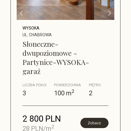
WYSOKA
UL. CHABROWA
Słoneczne-
dwupoziomowe -
Partynice-WYSOKA-
garaż
LICZBA POKOI
POWIERZCHNIA
PIĘTRO
2
3
100 m
2
2 800 PLN
Zobacz
2
28 PLN/m