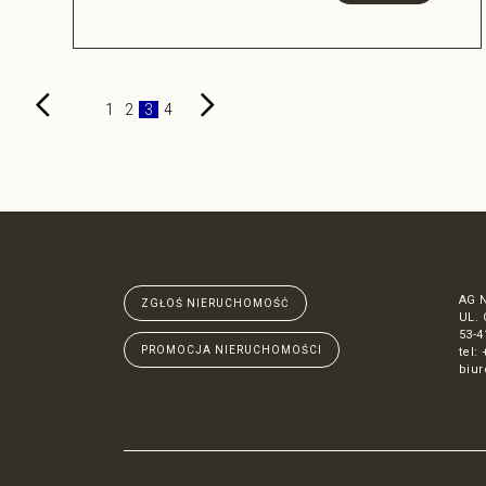
1
2
3
4
AG 
ZGŁOŚ NIERUCHOMOŚĆ
UL.
53-
PROMOCJA NIERUCHOMOŚCI
tel:
biu