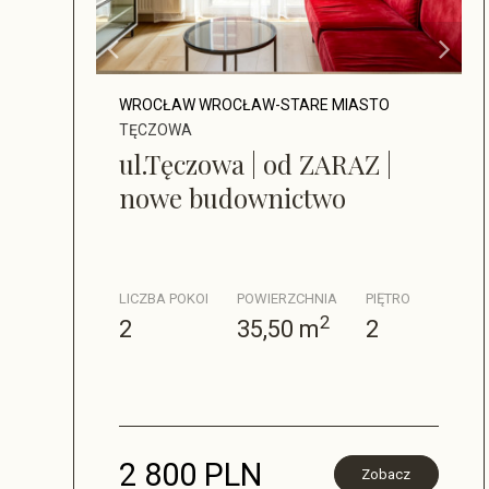
WROCŁAW WROCŁAW-STARE MIASTO
TĘCZOWA
ul.Tęczowa | od ZARAZ |
nowe budownictwo
LICZBA POKOI
POWIERZCHNIA
PIĘTRO
2
2
35,50 m
2
2 800 PLN
Zobacz