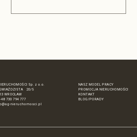
NIERUCHOMOŚCI Sp. z o.o.
NASZ MODEL PRACY
 GWIAŹDZISTA 20/5
PROMOCJA NIERUCHOMOŚCI
413 WROCŁAW
KONTAKT
+48 730 794 777
BLOG/PORADY
ro@ag-nieruchomosci.pl