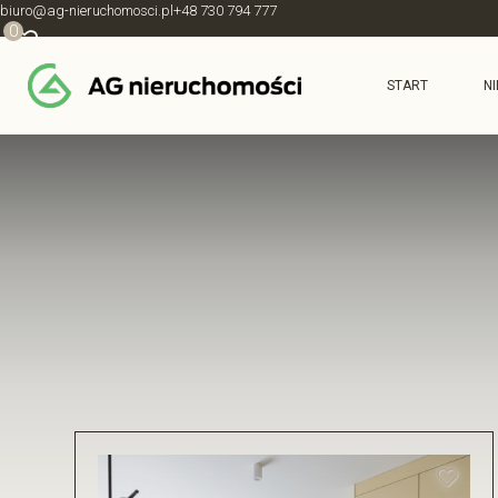
biuro@ag-nieruchomosci.pl
+48 730 794 777
0
START
N