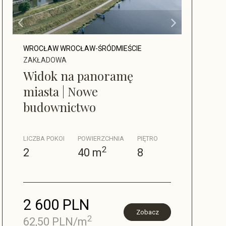
WROCŁAW WROCŁAW-ŚRÓDMIEŚCIE
ZAKŁADOWA
Widok na panoramę
miasta | Nowe
budownictwo
LICZBA POKOI
POWIERZCHNIA
PIĘTRO
2
2
40 m
8
2 600 PLN
Zobacz
2
62,50 PLN/m