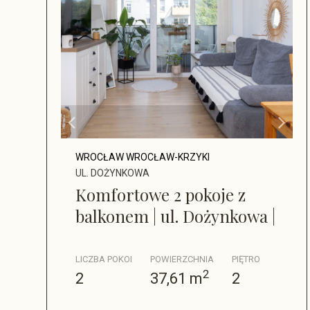
WROCŁAW WROCŁAW-KRZYKI
UL. DOŻYNKOWA
Komfortowe 2 pokoje z
balkonem | ul. Dożynkowa |
LICZBA POKOI
POWIERZCHNIA
PIĘTRO
2
2
37,61 m
2