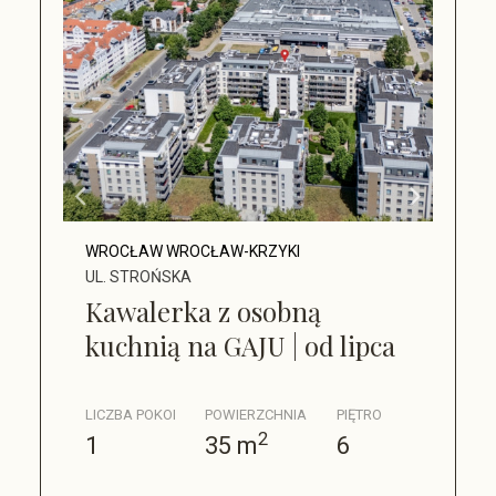
WROCŁAW WROCŁAW-KRZYKI
UL. STROŃSKA
Kawalerka z osobną
kuchnią na GAJU | od lipca
LICZBA POKOI
POWIERZCHNIA
PIĘTRO
2
1
35 m
6