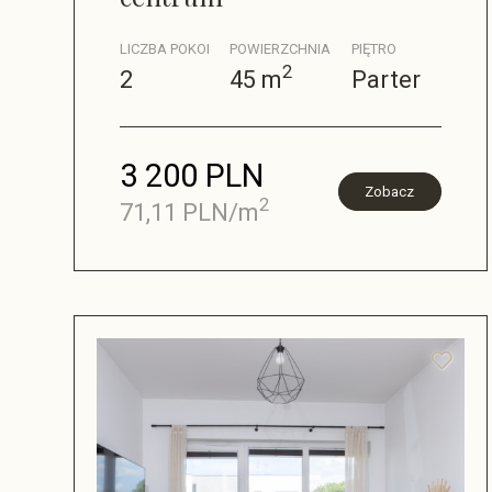
LICZBA POKOI
POWIERZCHNIA
PIĘTRO
2
2
45 m
Parter
3 200 PLN
Zobacz
2
71,11 PLN/m