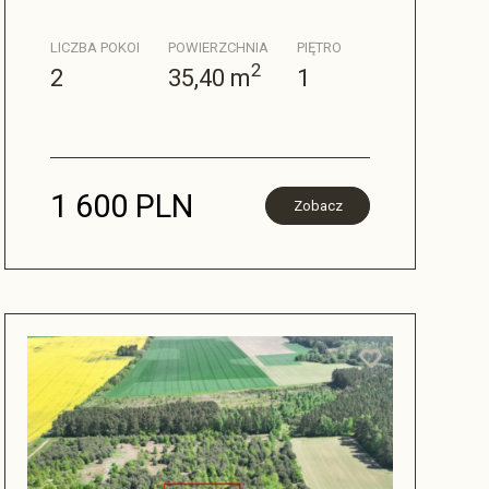
LICZBA POKOI
POWIERZCHNIA
PIĘTRO
2
2
35,40 m
1
1 600 PLN
Zobacz