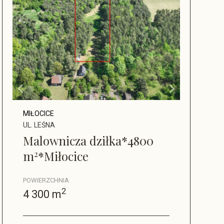
MIŁOCICE
UL. LEŚNA
Malownicza dziłka*4800
2
m
*Miłocice
POWIERZCHNIA
2
4 300 m