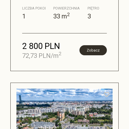
LICZBA POKOI
POWIERZCHNIA
PIĘTRO
2
1
33 m
3
2 800 PLN
Zobacz
2
72,73 PLN/m